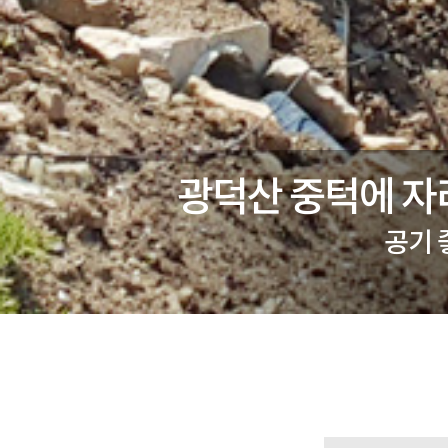
광덕산 중턱에 자
공기 