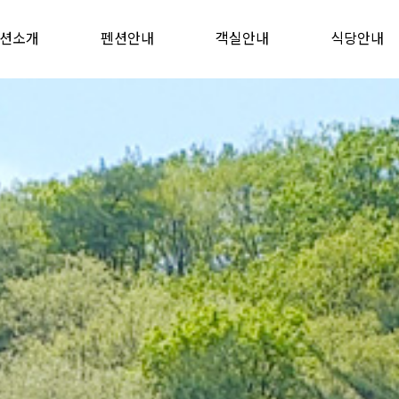
션소개
펜션안내
객실안내
식당안내
오시는길
인사말
펜션전경
부대시설
아산청풍 농장펜션
청풍마을 펜션
아산청풍 펜션
전체보기
식당안내