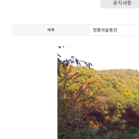
공지사항
청풍마을펜션
제목