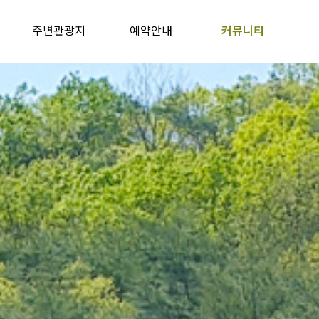
주변관광지
예약안내
커뮤니티
주변관광지
실시간 예약하기
예약안내
공지사항
이용후기
이용문의
포토앨범
동영상