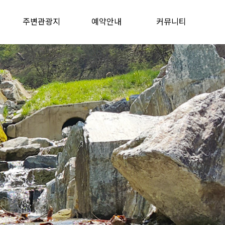
주변관광지
예약안내
커뮤니티
주변관광지
실시간 예약하기
예약안내
공지사항
이용후기
이용문의
포토앨범
동영상