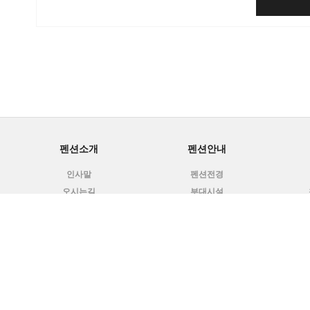
펜션소개
펜션안내
인사말
펜션전경
오시는길
부대시설
아
Home
로그인
회원가입
마이페이지
이용약관
개인정보 취급방침