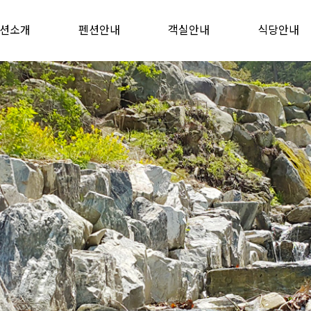
션소개
펜션안내
객실안내
식당안내
오시는길
인사말
펜션전경
부대시설
아산청풍 농장펜션
청풍마을 펜션
아산청풍 펜션
전체보기
식당안내