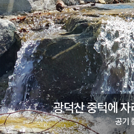
광덕산 중턱에 자
공기 