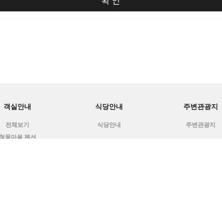
객실안내
식당안내
주변관광지
전체보기
식당안내
주변관광지
청풍마을 펜션
산청풍 농장펜션
아산청풍 펜션
이메일무단수집거부
이용문의