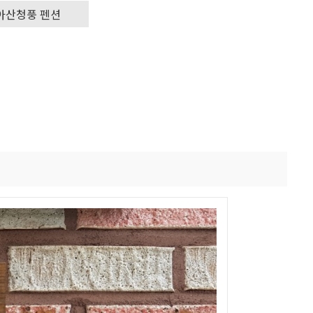
아산청풍 펜션