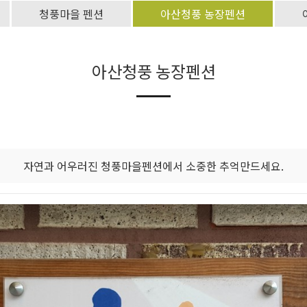
청풍마을 펜션
아산청풍 농장펜션
아산청풍 농장펜션
자연과 어우러진 청풍마을펜션에서 소중한 추억만드세요.